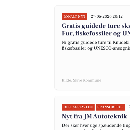
27-05-2026 20:12
LOKALT NYT
Gratis guidede ture sk
Fur, fiskefossiler og
Ni gratis guidede ture til Knudek
fiskefossiler og UNESCO-ansøgni
Kilde: Skive Kommune
OPSLAGSTAVLEN
SPONSORERET
Nyt fra JM Autoteknik
Der sker hver uge spændende ting 