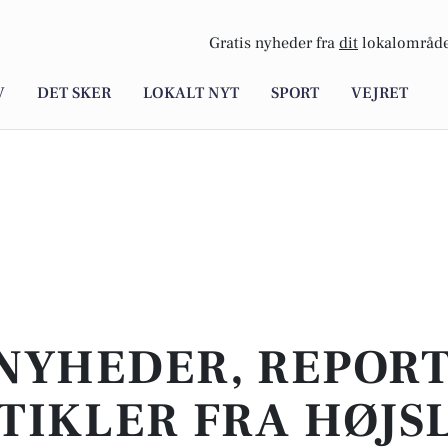
Gratis nyheder fra
dit
lokalområde
V
DET SKER
LOKALT NYT
SPORT
VEJRET
NYHEDER, REPOR
TIKLER FRA HØJS