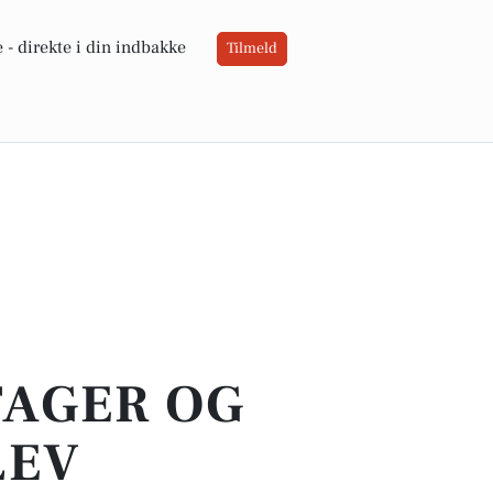
 -
direkte i din indbakke
Tilmeld
TAGER OG
LEV