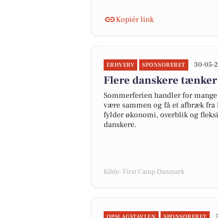
Kopiér link
30-05-2
ERHVERV
SPONSORERET
Flere danskere tænker
Sommerferien handler for mange 
være sammen og få et afbræk fra 
fylder økonomi, overblik og fleks
danskere.
Kilde: First Camp Danmark
OPSLAGSTAVLEN
SPONSORERET