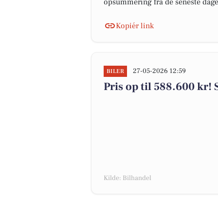
opsummering fra de seneste dag
Kopiér link
27-05-2026 12:59
BILER
Pris op til 588.600 kr! 
Kilde: Bilhandel