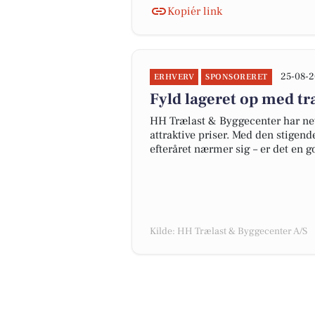
Kopiér link
25-08-2
ERHVERV
SPONSORERET
Fyld lageret op med tr
HH Trælast & Byggecenter har neto
attraktive priser. Med den stigend
efteråret nærmer sig – er det en god
Kilde: HH Trælast & Byggecenter A/S