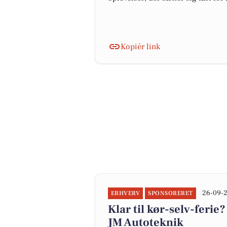
Kopiér link
26-09-2
ERHVERV
SPONSORERET
Klar til kør-selv-ferie
JM Autoteknik