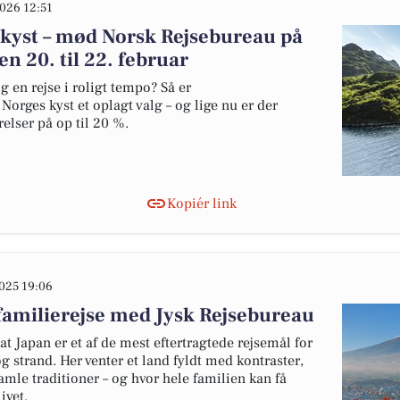
026 12:51
 kyst – mød Norsk Rejsebureau på
en 20. til 22. februar
 en rejse i roligt tempo? Så er
orges kyst et oplagt valg – og lige nu er der
lser på op til 20 %.
Kopiér link
025 19:06
familierejse med Jysk Rejsebureau
t Japan er et af de mest eftertragtede rejsemål for
g strand. Her venter et land fyldt med kontraster,
le traditioner – og hvor hele familien kan få
ivet.