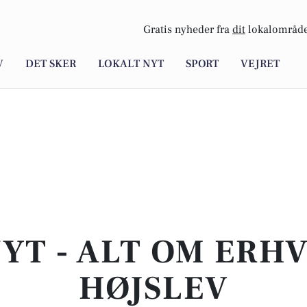
Gratis nyheder fra
dit
lokalområde
V
DET SKER
LOKALT NYT
SPORT
VEJRET
YT - ALT OM ERHV
HØJSLEV