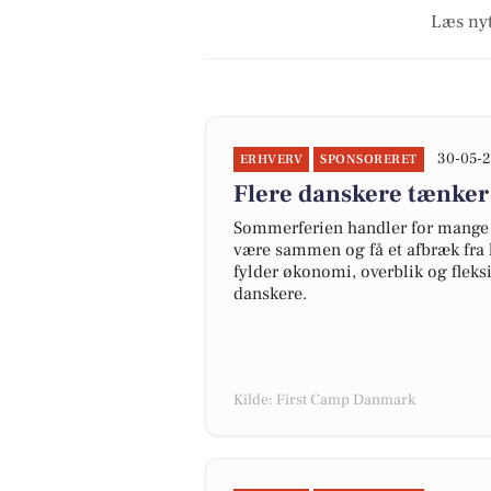
Læs nyt
30-05-2
ERHVERV
SPONSORERET
Flere danskere tænker
Sommerferien handler for mange 
være sammen og få et afbræk fra 
fylder økonomi, overblik og fleks
danskere.
Kilde: First Camp Danmark