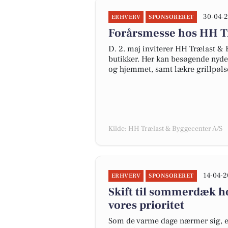
30-04-2
ERHVERV
SPONSORERET
Forårsmesse hos HH T
D. 2. maj inviterer HH Trælast & B
butikker. Her kan besøgende nyde 
og hjemmet, samt lækre grillpøls
Kilde: HH Trælast & Byggecenter A/S
14-04-2
ERHVERV
SPONSORERET
Skift til sommerdæk h
vores prioritet
Som de varme dage nærmer sig, er 