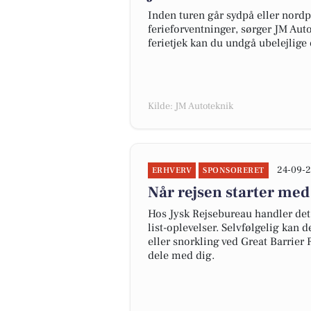
Inden turen går sydpå eller nordpå
ferieforventninger, sørger JM Auto
ferietjek kan du undgå ubelejlige 
Kilde: JM Autoteknik
24-09-2
ERHVERV
SPONSORERET
Når rejsen starter med
Hos Jysk Rejsebureau handler det 
list-oplevelser. Selvfølgelig kan 
eller snorkling ved Great Barrier
dele med dig.