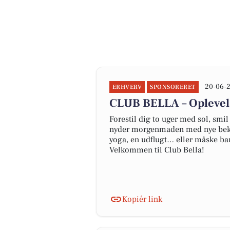
20-06-2
ERHVERV
SPONSORERET
CLUB BELLA – Oplevels
Forestil dig to uger med sol, smil
nyder morgenmaden med nye beken
yoga, en udflugt… eller måske ba
Velkommen til Club Bella!
Kopiér link