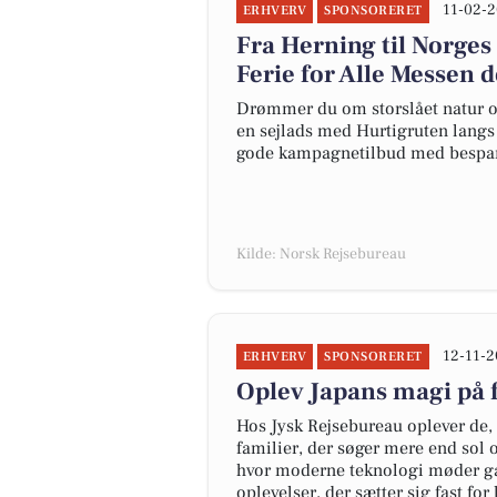
11-02-2
ERHVERV
SPONSORERET
Fra Herning til Norges
Ferie for Alle Messen d
Drømmer du om storslået natur og
en sejlads med Hurtigruten langs N
gode kampagnetilbud med bespare
Kilde: Norsk Rejsebureau
12-11-2
ERHVERV
SPONSORERET
Oplev Japans magi på 
Hos Jysk Rejsebureau oplever de, a
familier, der søger mere end sol o
hvor moderne teknologi møder gam
oplevelser, der sætter sig fast for l