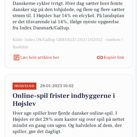
Danskerne cykler ivrigt. Hver dag sætter hver femte
dansker sig på den tohjulede, og flere og flere sætter
strøm til. I Højslev har 14% en elcykel. På landsplan
er det tilsvarende tal 14%, ifølge nyeste opgørelse
fra Index Danmark/Gallup.
Kilde: Index DK/Gallup GBR/OLGU 2H211H2022 - noehow /
Raakilde
Læs hele artiklen her
Kopiér link
28-01-2023 10:02
HUSSTAND
Online-spil frister indbyggerne i
Højslev
Hver uge spiller hver fjerde dansker online-spil. I
Højslev er det 28% som kaster sig over spil på nettet
mindst en gang om ugen. Og halvdelen af dem, der
spiller, gør det dagligt.