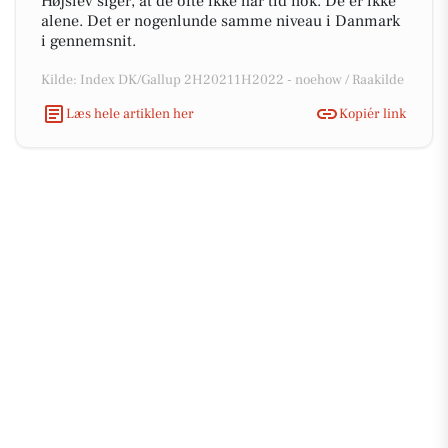
Højslev siger, at de ofte ikke har tid nok. De er ikke
alene. Det er nogenlunde samme niveau i Danmark
i gennemsnit.
Kilde: Index DK/Gallup 2H20211H2022 - noehow / Raakilde
Læs hele artiklen her
Kopiér link