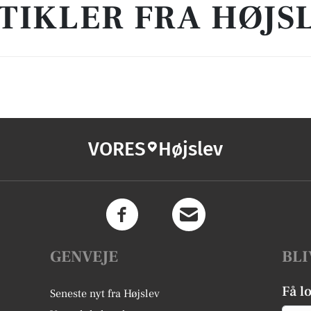
TIKLER FRA HØJS
VORES
Højslev
GENVEJE
BLI
Få l
Seneste nyt fra Højslev