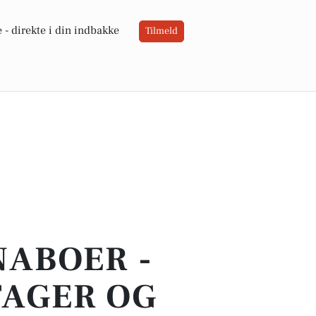
 -
direkte i din indbakke
Tilmeld
NABOER -
TAGER OG