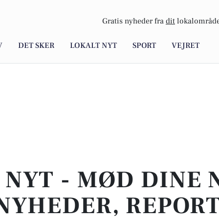
Gratis nyheder fra
dit
lokalområde
V
DET SKER
LOKALT NYT
SPORT
VEJRET
 NYT - MØD DINE 
NYHEDER, REPOR