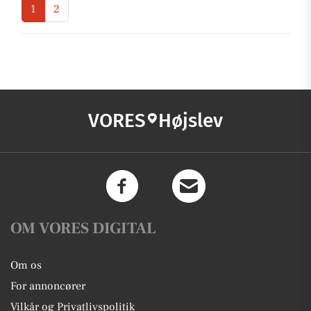
1
2
VORES
Højslev
OM VORES DIGITAL
Om os
For annoncører
Vilkår og Privatlivspolitik