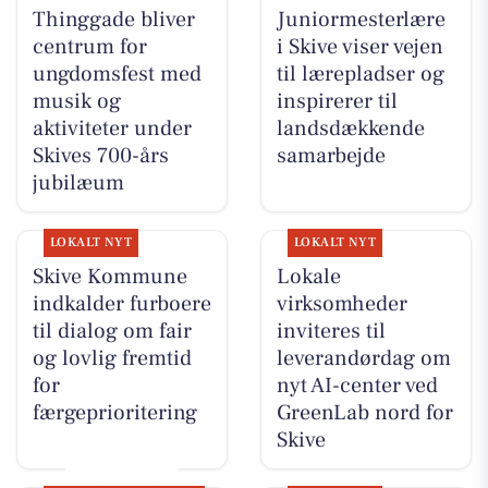
Thinggade bliver
Juniormesterlære
centrum for
i Skive viser vejen
ungdomsfest med
til lærepladser og
musik og
inspirerer til
aktiviteter under
landsdækkende
Skives 700-års
samarbejde
jubilæum
LOKALT NYT
LOKALT NYT
Skive Kommune
Lokale
indkalder furboere
virksomheder
til dialog om fair
inviteres til
og lovlig fremtid
leverandørdag om
for
nyt AI-center ved
færgeprioritering
GreenLab nord for
Skive