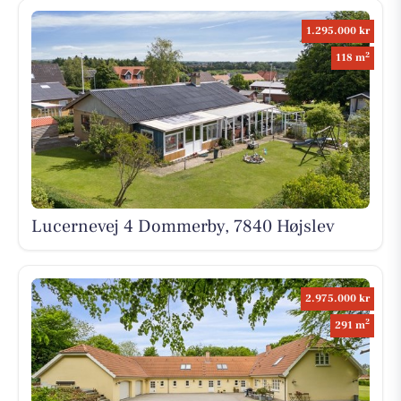
1.295.000 kr
2
118 m
Lucernevej 4 Dommerby, 7840 Højslev
2.975.000 kr
2
291 m