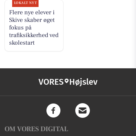
LOKALT NYT
Flere nye elever i
Skive skaber øget
fokus på
trafiksikkerhed ved
skolestart
VORES
Højslev
OM VORES DIGITAL