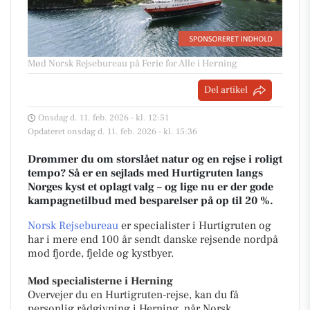
Mød Norsk Rejsebureau på Ferie for Alle i Herning
Del artikel
Onsdag d. 11. feb. 2026 - kl. 12:51
Opdateret onsdag d. 11. feb. 2026 - kl. 15:36
Drømmer du om storslået natur og en rejse i roligt
tempo? Så er en sejlads med Hurtigruten langs
Norges kyst et oplagt valg – og lige nu er der gode
kampagnetilbud med besparelser på op til 20 %.
Norsk Rejsebureau
er specialister i Hurtigruten og
har i mere end 100 år sendt danske rejsende nordpå
mod fjorde, fjelde og kystbyer.
Mød specialisterne i Herning
Overvejer du en Hurtigruten-rejse, kan du få
personlig rådgivning i Herning, når Norsk