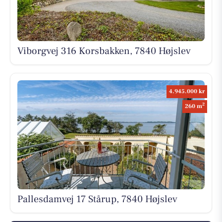
Viborgvej 316 Korsbakken, 7840 Højslev
4.945.000 kr
2
260 m
Pallesdamvej 17 Stårup, 7840 Højslev