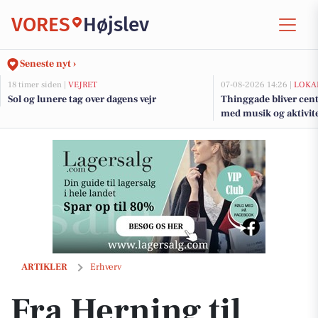
VORES
Højslev
Seneste nyt ›
18 timer siden |
VEJRET
07-08-2026 14:26 |
LOKA
Sol og lunere tag over dagens vejr
Thinggade bliver cen
med musik og aktivite
års jubilæum
Fra Herning til Norges kyst – mød Norsk Rejsebureau på Ferie for Alle
ARTIKLER
Erhverv
Fra Herning til