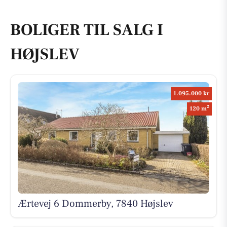
BOLIGER TIL SALG I
HØJSLEV
1.095.000 kr
2
120 m
Ærtevej 6 Dommerby, 7840 Højslev