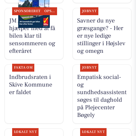
SPONSORERET
OPSLAGSTAVLEN
JOBNYT
JM Autoteknik
Savner du nye
hjælper med at få
græsgange? - Her
bilen klar til
er nye ledige
sensommeren og
stillinger i Højslev
efteråret
og omegn
FAKTA OM
JOBNYT
Indbrudsraten i
Empatisk social-
Skive Kommune
og
er faldet
sundhedsassistent
søges til daghold
på Plejecenter
Bøgely
LOKALT NYT
LOKALT NYT