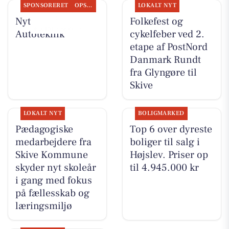
SPONSORERET
OPSLAGSTAVLEN
LOKALT NYT
Nyt fra JM
Folkefest og
Autoteknik
cykelfeber ved 2.
etape af PostNord
Danmark Rundt
fra Glyngøre til
Skive
LOKALT NYT
BOLIGMARKED
Pædagogiske
Top 6 over dyreste
medarbejdere fra
boliger til salg i
Skive Kommune
Højslev. Priser op
skyder nyt skoleår
til 4.945.000 kr
i gang med fokus
på fællesskab og
læringsmiljø