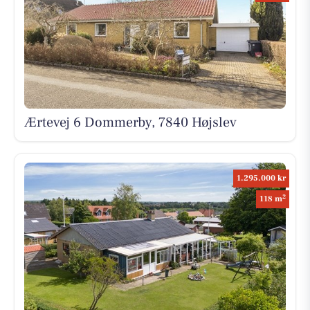
Ærtevej 6 Dommerby, 7840 Højslev
1.295.000 kr
2
118 m