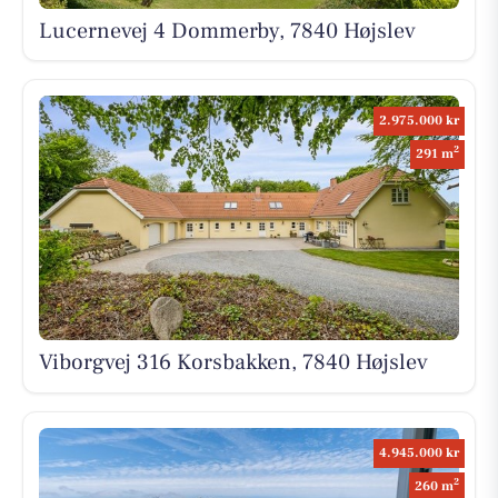
Lucernevej 4 Dommerby, 7840 Højslev
2.975.000 kr
2
291 m
Viborgvej 316 Korsbakken, 7840 Højslev
4.945.000 kr
2
260 m