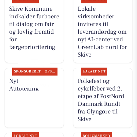
Skive Kommune
Lokale
indkalder furboere
virksomheder
til dialog om fair
inviteres til
og lovlig fremtid
leverandørdag om
for
nyt AI-center ved
færgeprioritering
GreenLab nord for
Skive
SPONSORERET
OPSLAGSTAVLEN
LOKALT NYT
Nyt fra JM
Folkefest og
Autoteknik
cykelfeber ved 2.
etape af PostNord
Danmark Rundt
fra Glyngøre til
Skive
LOKALT NYT
BOLIGMARKED