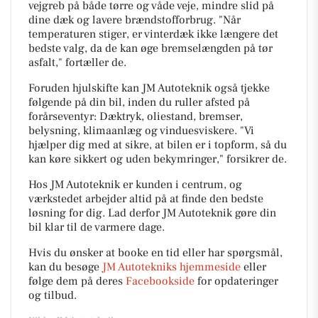
vejgreb på både tørre og våde veje, mindre slid på
dine dæk og lavere brændstofforbrug. "Når
temperaturen stiger, er vinterdæk ikke længere det
bedste valg, da de kan øge bremselængden på tør
asfalt," fortæller de.
Foruden hjulskifte kan JM Autoteknik også tjekke
følgende på din bil, inden du ruller afsted på
forårseventyr: Dæktryk, oliestand, bremser,
belysning, klimaanlæg og vinduesviskere. "Vi
hjælper dig med at sikre, at bilen er i topform, så du
kan køre sikkert og uden bekymringer," forsikrer de.
Hos JM Autoteknik er kunden i centrum, og
værkstedet arbejder altid på at finde den bedste
løsning for dig. Lad derfor JM Autoteknik gøre din
bil klar til de varmere dage.
Hvis du ønsker at booke en tid eller har spørgsmål,
kan du besøge
JM Autotekniks hjemmeside
eller
følge dem på deres
Facebookside
for opdateringer
og tilbud.