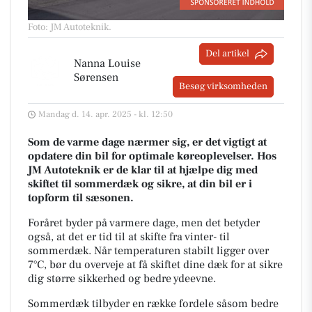
Foto: JM Autoteknik
.
Del artikel
Nanna Louise
Sørensen
Besøg virksomheden
Mandag d. 14. apr. 2025 - kl. 12:50
Som de varme dage nærmer sig, er det vigtigt at
opdatere din bil for optimale køreoplevelser. Hos
JM Autoteknik er de klar til at hjælpe dig med
skiftet til sommerdæk og sikre, at din bil er i
topform til sæsonen.
Foråret byder på varmere dage, men det betyder
også, at det er tid til at skifte fra vinter- til
sommerdæk. Når temperaturen stabilt ligger over
7°C, bør du overveje at få skiftet dine dæk for at sikre
dig større sikkerhed og bedre ydeevne.
Sommerdæk tilbyder en række fordele såsom bedre