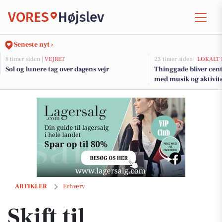
VORES
Højslev
Seneste nyt ›
8 timer siden |
VEJRET
23 timer siden |
LOKALT 
Sol og lunere tag over dagens vejr
Thinggade bliver cen
med musik og aktivite
års jubilæum
Skift til sommerdæk hos JM Autoteknik: Din sikkerhed er vores priori
ARTIKLER
Erhverv
Skift til