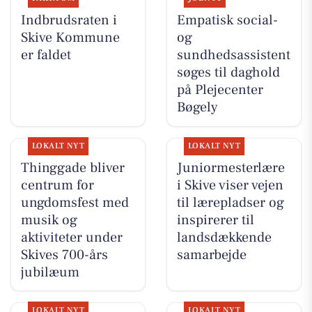
Indbrudsraten i
Empatisk social-
Skive Kommune
og
er faldet
sundhedsassistent
søges til daghold
på Plejecenter
Bøgely
LOKALT NYT
LOKALT NYT
Thinggade bliver
Juniormesterlære
centrum for
i Skive viser vejen
ungdomsfest med
til lærepladser og
musik og
inspirerer til
aktiviteter under
landsdækkende
Skives 700-års
samarbejde
jubilæum
LOKALT NYT
LOKALT NYT