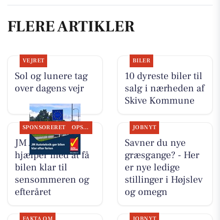
FLERE ARTIKLER
VEJRET
BILER
Sol og lunere tag
10 dyreste biler til
over dagens vejr
salg i nærheden af
Skive Kommune
SPONSORERET
OPSLAGSTAVLEN
JOBNYT
JM Autoteknik
Savner du nye
hjælper med at få
græsgange? - Her
bilen klar til
er nye ledige
sensommeren og
stillinger i Højslev
efteråret
og omegn
FAKTA OM
JOBNYT