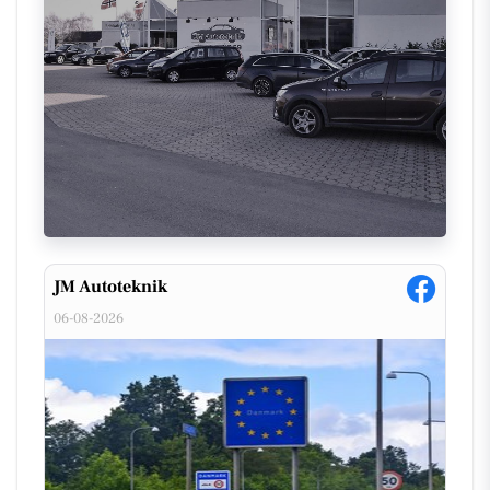
Besøg JM Autotekniks
Facebookside
for at holde dig
opdateret med deres seneste nyheder og kontakt
dem for yderligere information gennem deres
hjemmeside
.
JM Autoteknik
06-08-2026