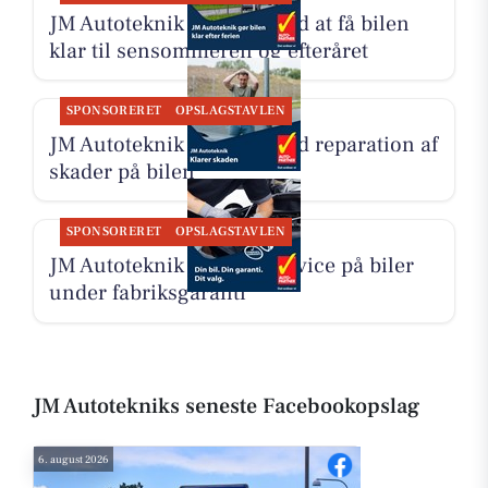
JM Autoteknik hjælper med at få bilen
klar til sensommeren og efteråret
SPONSORERET
OPSLAGSTAVLEN
JM Autoteknik hjælper med reparation af
skader på bilen
SPONSORERET
OPSLAGSTAVLEN
JM Autoteknik udfører service på biler
under fabriksgaranti
JM Autotekniks seneste Facebookopslag
6. august 2026