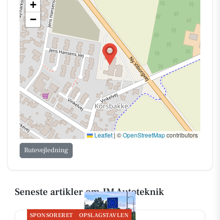
+
−
Leaflet
|
©
OpenStreetMap
contributors
Rutevejledning
Seneste artikler om JM Autoteknik
SPONSORERET
OPSLAGSTAVLEN