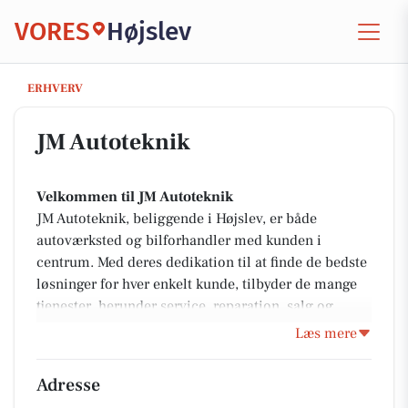
VORES
Højslev
JM Autoteknik
ERHVERV
JM Autoteknik
Velkommen til JM Autoteknik
JM Autoteknik, beliggende i Højslev, er både
autoværksted og bilforhandler med kunden i
centrum. Med deres dedikation til at finde de bedste
løsninger for hver enkelt kunde, tilbyder de mange
tjenester, herunder service, reparation, salg og
synsklargøring. Deres erfarne team arbejder
Læs mere
ihærdigt for at levere enestående service hver gang.
Adresse
Hvorfor vælge JM Autoteknik?