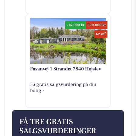
-15.000 kr
520.000 kr
2
62 m
Fasanvej 1 Strandet 7840 Højslev
Få gratis salgsvurdering på din
bolig ›
FÅ TRE GRATIS
SALGSVURDERINGER