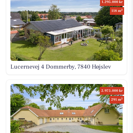
1.295.000 kr
2
118 m
Lucernevej 4 Dommerby, 7840 Højslev
2.975.000 kr
2
291 m