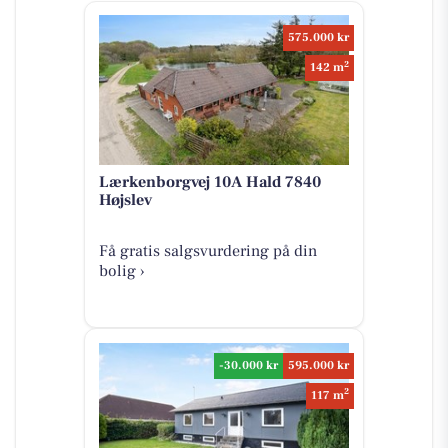
575.000 kr
2
142 m
Lærkenborgvej 10A Hald 7840
Højslev
Få gratis salgsvurdering på din
bolig ›
-30.000 kr
595.000 kr
2
117 m