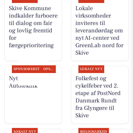
Skive Kommune
Lokale
indkalder furboere
virksomheder
til dialog om fair
inviteres til
og lovlig fremtid
leverandørdag om
for
nyt AI-center ved
færgeprioritering
GreenLab nord for
Skive
SPONSORERET
OPSLAGSTAVLEN
LOKALT NYT
Nyt fra JM
Folkefest og
Autoteknik
cykelfeber ved 2.
etape af PostNord
Danmark Rundt
fra Glyngøre til
Skive
LOKALT NYT
BOLIGMARKED