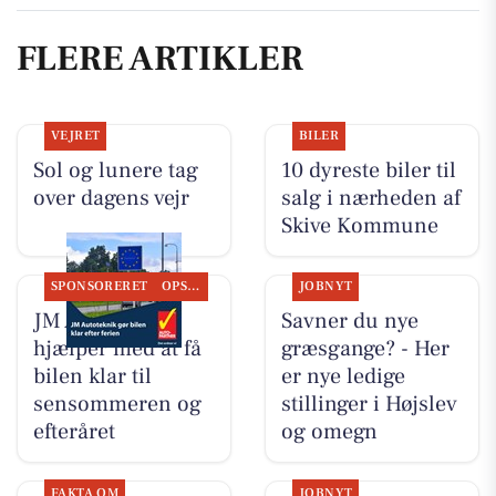
FLERE ARTIKLER
VEJRET
BILER
Sol og lunere tag
10 dyreste biler til
over dagens vejr
salg i nærheden af
Skive Kommune
SPONSORERET
OPSLAGSTAVLEN
JOBNYT
JM Autoteknik
Savner du nye
hjælper med at få
græsgange? - Her
bilen klar til
er nye ledige
sensommeren og
stillinger i Højslev
efteråret
og omegn
FAKTA OM
JOBNYT