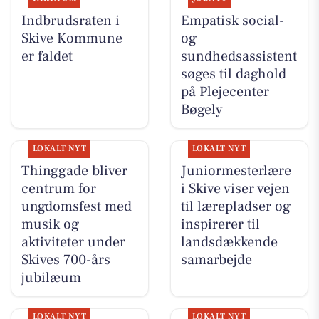
Indbrudsraten i
Empatisk social-
Skive Kommune
og
er faldet
sundhedsassistent
søges til daghold
på Plejecenter
Bøgely
LOKALT NYT
LOKALT NYT
Thinggade bliver
Juniormesterlære
centrum for
i Skive viser vejen
ungdomsfest med
til lærepladser og
musik og
inspirerer til
aktiviteter under
landsdækkende
Skives 700-års
samarbejde
jubilæum
LOKALT NYT
LOKALT NYT