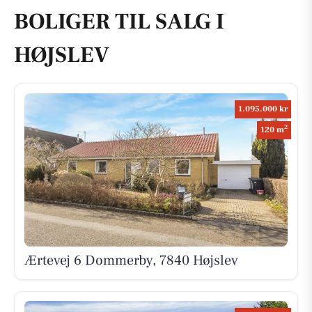
BOLIGER TIL SALG I
HØJSLEV
1.095.000 kr
2
120 m
Ærtevej 6 Dommerby, 7840 Højslev