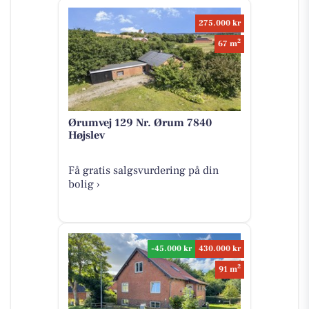
275.000 kr
2
67 m
Ørumvej 129 Nr. Ørum 7840
Højslev
Få gratis salgsvurdering på din
bolig ›
-45.000 kr
430.000 kr
2
91 m