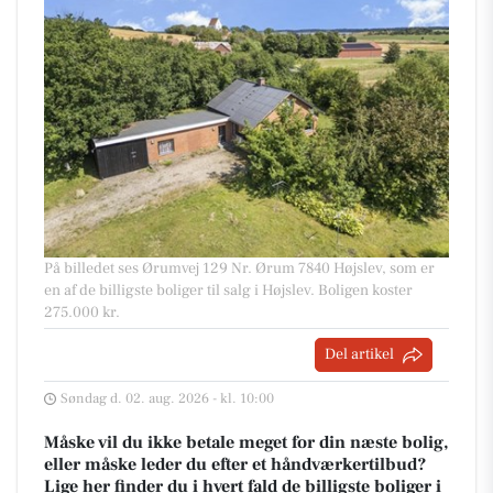
På billedet ses Ørumvej 129 Nr. Ørum 7840 Højslev, som er
en af de billigste boliger til salg i Højslev. Boligen koster
275.000 kr.
Del artikel
Søndag d. 02. aug. 2026 - kl. 10:00
Måske vil du ikke betale meget for din næste bolig,
eller måske leder du efter et håndværkertilbud?
Lige her finder du i hvert fald de billigste boliger i