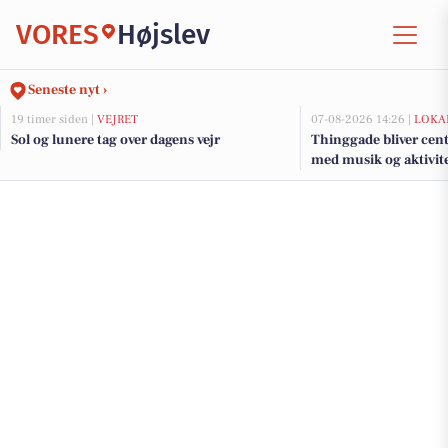
VORES
Højslev
Seneste nyt ›
19 timer siden |
VEJRET
07-08-2026 14:26 |
LOKA
Sol og lunere tag over dagens vejr
Thinggade bliver cen
med musik og aktivite
års jubilæum