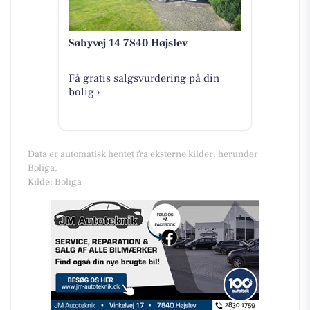
Søbyvej 14 7840 Højslev
Få gratis salgsvurdering på din
bolig ›
Data er automatisk hentet fra eksterne kilder, herunder
Boliga.
Kilde: Boliga