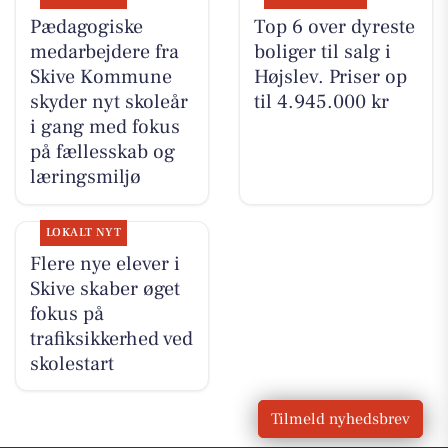
Pædagogiske
Top 6 over dyreste
medarbejdere fra
boliger til salg i
Skive Kommune
Højslev. Priser op
skyder nyt skoleår
til 4.945.000 kr
i gang med fokus
på fællesskab og
læringsmiljø
LOKALT NYT
Flere nye elever i
Skive skaber øget
fokus på
trafiksikkerhed ved
skolestart
Tilmeld nyhedsbrev