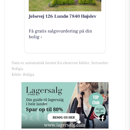
Jelsevej 126 Lundø 7840 Højslev
Få gratis salgsvurdering på din
bolig ›
Data er automatisk hentet fra eksterne kilder, herunder
Boliga.
Kilde: Boliga