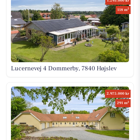
1.295.000 kr
2
118 m
Lucernevej 4 Dommerby, 7840 Højslev
2.975.000 kr
2
291 m