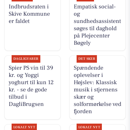
Indbrudsraten i
Empatisk social-
Skive Kommune
og
er faldet
sundhedsassistent
søges til daghold
på Plejecenter
Bøgely
DAGLIGVARER
DET SKER
Spier PS vin til 39
Spændende
kr. og Yoggi
oplevelser i
yoghurt til kun 12
Højslev: Klassisk
kr. - se de gode
musik i stjernens
tilbud i
skær og
DagliBrugsen
solformørkelse ved
fjorden
LOKALT NYT
LOKALT NYT