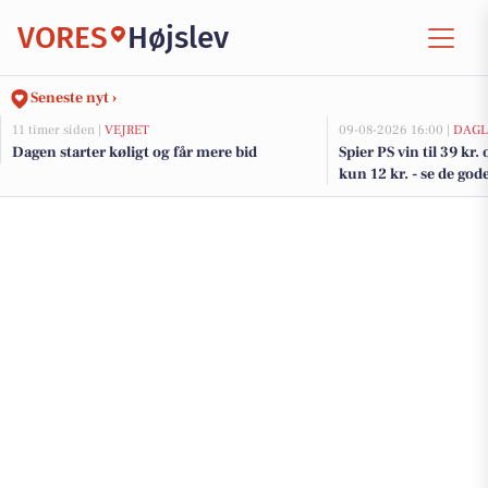
VORES
Højslev
Seneste nyt ›
11 timer siden |
VEJRET
09-08-2026 16:00 |
DAGL
Dagen starter køligt og får mere bid
Spier PS vin til 39 kr.
kun 12 kr. - se de god