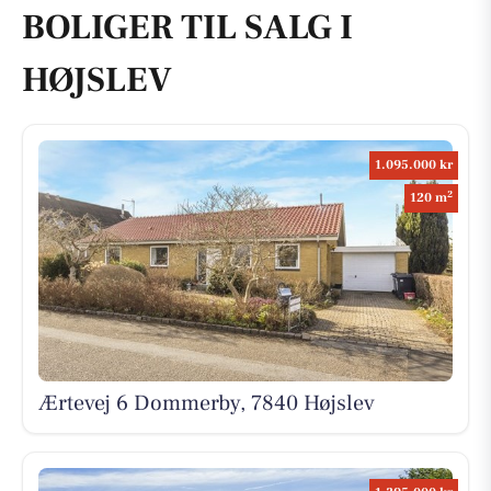
BOLIGER TIL SALG I
HØJSLEV
1.095.000 kr
2
120 m
Ærtevej 6 Dommerby, 7840 Højslev