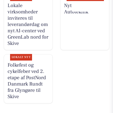
Lokale
Nyt fra JM
virksomheder
Autoteknik
inviteres til
leverandørdag om
nyt AI-center ved
GreenLab nord for
Skive
LOKALT NYT
Folkefest og
cykelfeber ved 2.
etape af PostNord
Danmark Rundt
fra Glyngøre til
Skive