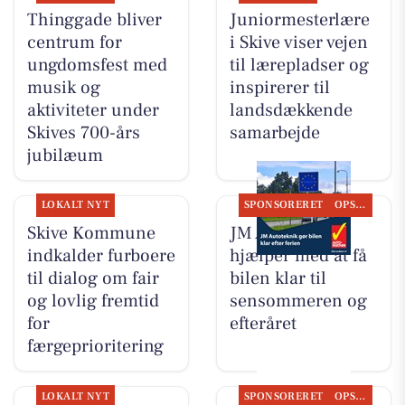
Thinggade bliver
Juniormesterlære
centrum for
i Skive viser vejen
ungdomsfest med
til lærepladser og
musik og
inspirerer til
aktiviteter under
landsdækkende
Skives 700-års
samarbejde
jubilæum
LOKALT NYT
SPONSORERET
OPSLAGSTAVLEN
Skive Kommune
JM Autoteknik
indkalder furboere
hjælper med at få
til dialog om fair
bilen klar til
og lovlig fremtid
sensommeren og
for
efteråret
færgeprioritering
LOKALT NYT
SPONSORERET
OPSLAGSTAVLEN