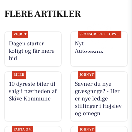
FLERE ARTIKLER
VEJRET
SPONSORERET
OPSLAGSTAVLEN
Dagen starter
Nyt fra JM
køligt og får mere
Autoteknik
bid
BILER
JOBNYT
10 dyreste biler til
Savner du nye
salg i nærheden af
græsgange? - Her
Skive Kommune
er nye ledige
stillinger i Højslev
og omegn
FAKTA OM
JOBNYT