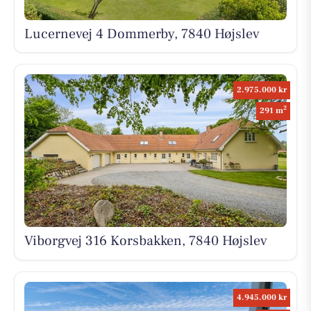
Lucernevej 4 Dommerby, 7840 Højslev
2.975.000 kr
2
291 m
Viborgvej 316 Korsbakken, 7840 Højslev
4.945.000 kr