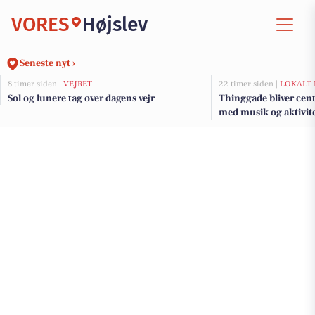
VORES
Højslev
Seneste nyt ›
8 timer siden |
VEJRET
22 timer siden |
LOKALT 
Sol og lunere tag over dagens vejr
Thinggade bliver cen
med musik og aktivite
års jubilæum