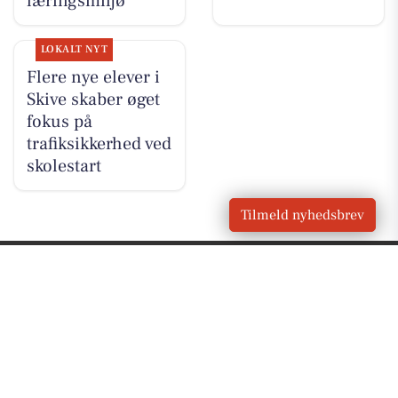
læringsmiljø
LOKALT NYT
Flere nye elever i
Skive skaber øget
fokus på
trafiksikkerhed ved
skolestart
Tilmeld nyhedsbrev
VORES
Højslev