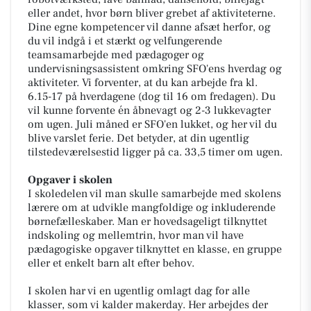
eller andet, hvor børn bliver grebet af aktiviteterne.
Dine egne kompetencer vil danne afsæt herfor, og
du vil indgå i et stærkt og velfungerende
teamsamarbejde med pædagoger og
undervisningsassistent omkring SFO'ens hverdag og
aktiviteter. Vi forventer, at du kan arbejde fra kl.
6.15-17 på hverdagene (dog til 16 om fredagen). Du
vil kunne forvente én åbnevagt og 2-3 lukkevagter
om ugen. Juli måned er SFO'en lukket, og her vil du
blive varslet ferie. Det betyder, at din ugentlig
tilstedeværelsestid ligger på ca. 33,5 timer om ugen.
Opgaver i skolen
I skoledelen vil man skulle samarbejde med skolens
lærere om at udvikle mangfoldige og inkluderende
børnefælleskaber. Man er hovedsageligt tilknyttet
indskoling og mellemtrin, hvor man vil have
pædagogiske opgaver tilknyttet en klasse, en gruppe
eller et enkelt barn alt efter behov.
I skolen har vi en ugentlig omlagt dag for alle
klasser, som vi kalder makerday. Her arbejdes der