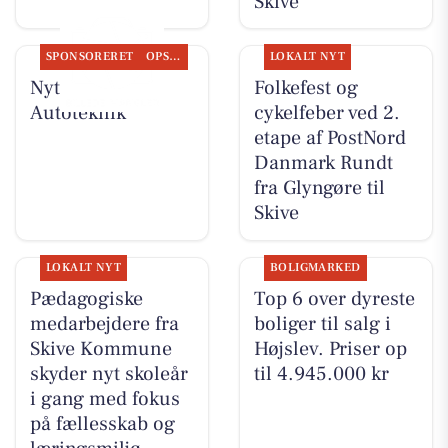
Skive
SPONSORERET
OPSLAGSTAVLEN
LOKALT NYT
Nyt fra JM
Folkefest og
Autoteknik
cykelfeber ved 2.
etape af PostNord
Danmark Rundt
fra Glyngøre til
Skive
LOKALT NYT
BOLIGMARKED
Pædagogiske
Top 6 over dyreste
medarbejdere fra
boliger til salg i
Skive Kommune
Højslev. Priser op
skyder nyt skoleår
til 4.945.000 kr
i gang med fokus
på fællesskab og