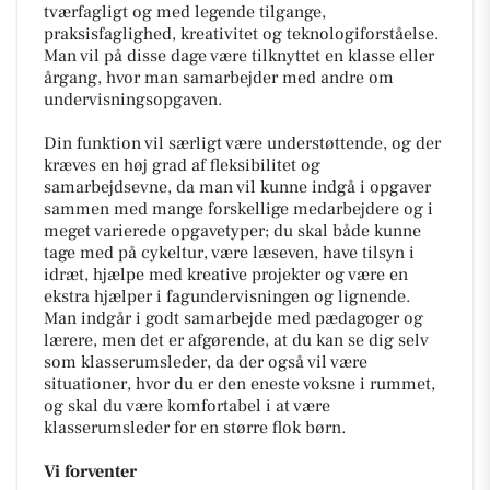
tværfagligt og med legende tilgange,
praksisfaglighed, kreativitet og teknologiforståelse.
Man vil på disse dage være tilknyttet en klasse eller
årgang, hvor man samarbejder med andre om
undervisningsopgaven.
Din funktion vil særligt være understøttende, og der
kræves en høj grad af fleksibilitet og
samarbejdsevne, da man vil kunne indgå i opgaver
sammen med mange forskellige medarbejdere og i
meget varierede opgavetyper; du skal både kunne
tage med på cykeltur, være læseven, have tilsyn i
idræt, hjælpe med kreative projekter og være en
ekstra hjælper i fagundervisningen og lignende.
Man indgår i godt samarbejde med pædagoger og
lærere, men det er afgørende, at du kan se dig selv
som klasserumsleder, da der også vil være
situationer, hvor du er den eneste voksne i rummet,
og skal du være komfortabel i at være
klasserumsleder for en større flok børn.
Vi forventer