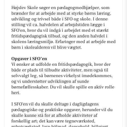
Højslev Skole søger en pædagogmedhjælper, som
brænder for at arbejde med at styrke børns læring,
udvikling og trivsel både i SFO og skole. I denne
stilling vil ca. halvdelen af arbejdstiden lægge i
SFO'en, hvor du vil indgå i arbejdet med et stærkt
fritidspædagogisk tilbud, og den anden halvdel i
skolens læringsmiljø. Erfaringer med at arbejde med
børn i skolealderen vil blive vægtet.
Opgaver i SFO’en
Vi ønsker at udfolde en fritidspædagogik, hvor der
både er plads til tilbudte aktiviteter, men også til
selvvalgt leg, så børnenes virkelyst imødekommes,
og vi understøtter udviklingen af sunde
børnefællesskaber. Du vil skulle spille en aktiv rolle
heri.
I SFO'en vil du skulle deltage i dagligdagens
pædagogiske og praktiske opgaver, herunder vil du
skulle kunne stå for at afholde aktiviteter af
forskellig art; det kan være tegneværksted,
robotværksted, lave bålmad, dansehold, billejagt