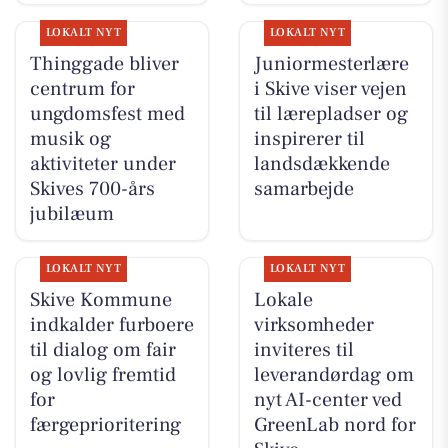
LOKALT NYT
LOKALT NYT
Thinggade bliver
Juniormesterlære
centrum for
i Skive viser vejen
ungdomsfest med
til lærepladser og
musik og
inspirerer til
aktiviteter under
landsdækkende
Skives 700-års
samarbejde
jubilæum
LOKALT NYT
LOKALT NYT
Skive Kommune
Lokale
indkalder furboere
virksomheder
til dialog om fair
inviteres til
og lovlig fremtid
leverandørdag om
for
nyt AI-center ved
færgeprioritering
GreenLab nord for