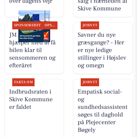
over dagens vejr
salg i nærheden af
Skive Kommune
SPONSORERET
OPSLAGSTAVLEN
JOBNYT
JM Autoteknik
Savner du nye
hjælper med at få
græsgange? - Her
bilen klar til
er nye ledige
sensommeren og
stillinger i Højslev
efteråret
og omegn
FAKTA OM
JOBNYT
Indbrudsraten i
Empatisk social-
Skive Kommune
og
er faldet
sundhedsassistent
søges til daghold
på Plejecenter
Bøgely