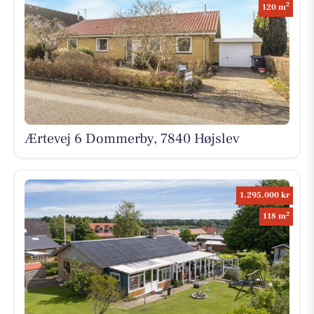
2
120 m
Ærtevej 6 Dommerby, 7840 Højslev
1.295.000 kr
2
118 m