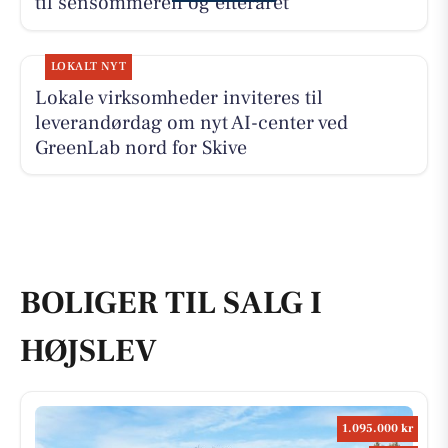
til sensommeren og efteråret
LOKALT NYT
Lokale virksomheder inviteres til
leverandørdag om nyt AI-center ved
GreenLab nord for Skive
BOLIGER TIL SALG I
HØJSLEV
1.095.000 kr