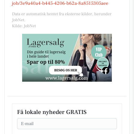
job/3e9a40a4-b445-4206-b62a-8a8515305aee
Data er automatisk hentet fra eksterne kilder, herunder
JobNet.
Kilde: JobNet
Få lokale nyheder GRATIS
Email