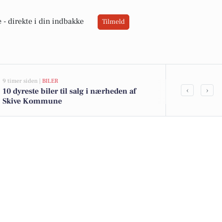
 -
direkte i din indbakke
Tilmeld
9 timer siden |
BILER
14 timer siden |
L
‹
›
10 dyreste biler til salg i nærheden af
Skive Kommu
Skive Kommune
dialog om fai
færgepriorit