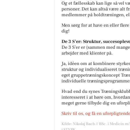
Og et fællesskab kan lige så vel 
personer. Det kan altså være alt f
medlemmer på holdtræningen, eller
Men sørg for at have en eller flere
dig!
De 3 S’er: Struktur, succesopleve
De 3 S’er er (sammen med mange a
arbejder med klienter på.
Ja, idéen om at kombinere styrken
struktur og individualiseret træning
eget gruppetræningskoncept Træn
individuelle træningsprogrammer
Hvad end du synes Træningsklubb
interesseret i at høre om, hvordan 
meget gerne tilbyde dig en uforp
Skriv til os, og få en uforpligtend
Kilde: Nikolaj Bach // BSc. i Medicin m
i STYRK