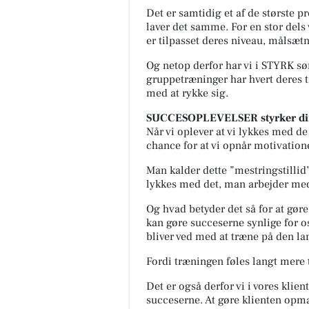
Det er samtidig et af de største p
laver det samme. For en stor del
er tilpasset deres niveau, målsætn
Og netop derfor har vi i STYRK sør
gruppetræninger har hvert deres t
med at rykke sig.
SUCCESOPLEVELSER styrker di
Når vi oplever at vi lykkes med de 
chance for at vi opnår motivatione
Man kalder dette ”mestringstillid”
lykkes med det, man arbejder me
Og hvad betyder det så for at gøre 
kan gøre succeserne synlige for os 
bliver ved med at træne på den la
Fordi træningen føles langt mere t
Det er også derfor vi i vores klien
succeserne. At gøre klienten opmæ