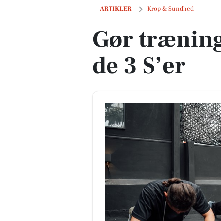
Gør træning til en vane med de 3 S’er
ARTIKLER
Krop & Sundhed
Gør træning
de 3 S’er