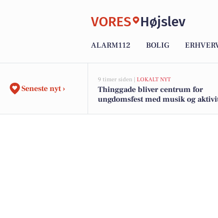
VORES
Højslev
ALARM112
BOLIG
ERHVER
9 timer siden |
LOKALT NYT
Seneste nyt ›
Thinggade bliver centrum for
ungdomsfest med musik og aktivi
under Skives 700-års jubilæum