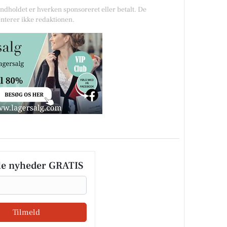
Indholdet er hverken sponsoreret eller betalt. De
nterer ikke redaktionen.
le nyheder GRATIS
Tilmeld