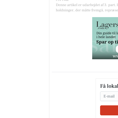
Denne artikel er udarbejdet af 3. part. 
holdninger, der måtte fremgå, repræse
Få loka
Email