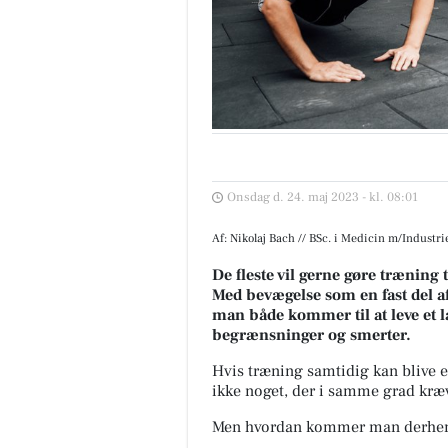
Onsdag d. 24. maj 2023 - kl. 08:01
Af: Nikolaj Bach // BSc. i Medicin m/Industr
De fleste vil gerne gøre træning 
Med bevægelse som en fast del af 
man både kommer til at leve et l
begrænsninger og smerter.
H
vis træning samtidig kan blive e
ikke noget, der i samme grad kræv
Men hvordan kommer man derhen,