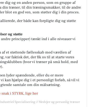
være dig og en anden person, som en gruppe af
ra din træner, til din træningsmakker, til de andre
 blot en god ven, som støtter dig i din proces.
 allierede, der både kan forpligte dig og støtte
lser og støtte
ndre principper) tænkt ind i alle niveauer vi
 af et støttende fællesskab med værdien af
, var faktisk det, der fik os til at starte vores
ingsklubben (hvor vi træner på små hold, med
).
en lyder spændende, eller du er mere
vi kan hjælpe dig i et personligt forløb, så vil vi
ligtende samtale om din målsætning.
e snak i STYRK, lige her
/Industriel Specialisering // Medejer og personlig træner