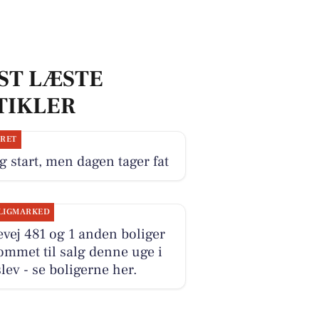
ST LÆSTE
TIKLER
JRET
g start, men dagen tager fat
LIGMARKED
evej 481 og 1 anden boliger
ommet til salg denne uge i
lev - se boligerne her.