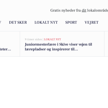
Gratis nyheder fra
dit
lokalområde
V
DET SKER
LOKALT NYT
SPORT
VEJRET
9 timer siden |
LOKALT NYT
Juniormesterlære i Skive viser vejen til
teter
lærepladser og inspirerer til
landsdækkende samarbejde