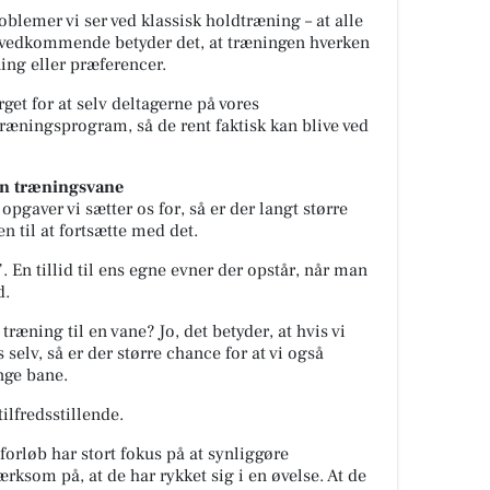
roblemer vi ser ved klassisk holdtræning – at alle
s vedkommende betyder det, at træningen hverken
ing eller præferencer.
get for at selv deltagerne på vores
ræningsprogram, så de rent faktisk kan blive ved
n træningsvane
opgaver vi sætter os for, så er der langt større
n til at fortsætte med det.
. En tillid til ens egne evner der opstår, når man
d.
træning til en vane? Jo, det betyder, at hvis vi
selv, så er der større chance for at vi også
nge bane.
ilfredsstillende.
tforløb har stort fokus på at synliggøre
rksom på, at de har rykket sig i en øvelse. At de