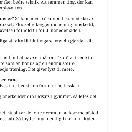
ar fået bedre teknik. Alt sammen ting, der kan
oplevelsen.
træner? Så kan noget så simpelt, som at skrive
orskel. Pludselig lægger du nemlig mærke til,
øvelse i forhold til for 3 måneder siden.
ige at løfte liiiidt tungere, end du gjorde i dit
r helt fint at have et mål om ”kun” at træne to
are som en bonus og en endnu større
edje træning. Det giver lyst til mere.
 en vane
ives ofte bedst i en form for fællesskab.
 og anerkender din indsats i gymmet, så føles det
ænet, så bliver det ofte nemmere at komme afsted,
ællesskab. Så bryder man nemlig ikke kun aftalen