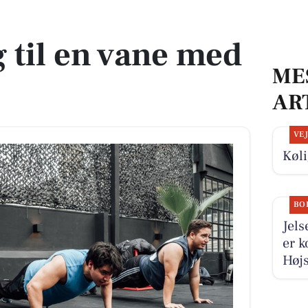
 til en vane med
ME
AR
VE
Køli
BO
Jels
er k
Højs