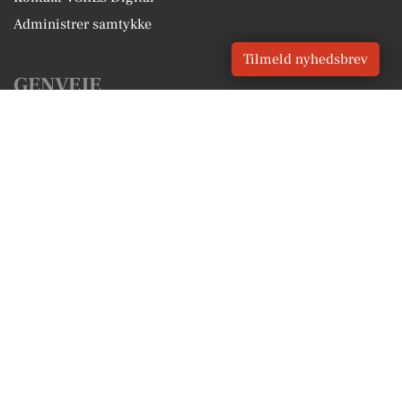
Administrer samtykke
Tilmeld nyhedsbrev
GENVEJE
Seneste nyt fra Højslev
Vores lokale erhverv
Kalenderen for Højslev
Fakta om Højslev
Erhvervsartikler
Skive Kommune
Få en gratis salgsvurdering
Sponsoreret indhold