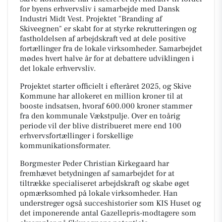
for byens erhvervsliv i samarbejde med Dansk
Industri Midt Vest. Projektet "Branding af
Skiveegnen" er skabt for at styrke rekrutteringen og
fastholdelsen af arbejdskraft ved at dele positive
fortællinger fra de lokale virksomheder. Samarbejdet
mødes hvert halve år for at debattere udviklingen i
det lokale erhvervsliv.
Projektet starter officielt i efteråret 2025, og Skive
Kommune har allokeret en million kroner til at
booste indsatsen, hvoraf 600.000 kroner stammer
fra den kommunale Vækstpulje. Over en toårig
periode vil der blive distribueret mere end 100
erhvervsfortællinger i forskellige
kommunikationsformater.
Borgmester Peder Christian Kirkegaard har
fremhævet betydningen af samarbejdet for at
tiltrække specialiseret arbejdskraft og skabe øget
opmærksomhed på lokale virksomheder. Han
understreger også succeshistorier som KIS Huset og
det imponerende antal Gazellepris-modtagere som