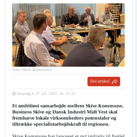
Foto: Skive Kommune
.
Del artikel
Mandag d. 07. jul. 2025 - kl. 12:52
Et ambitiøst samarbejde mellem Skive Kommune,
Business Skive og Dansk Industri Midt Vest skal
fremhæve lokale virksomheders potensialer og
tiltrække specialistarbejdskraft til regionen.
Skive Kommune har lanceret et nyt initiativ til fordel