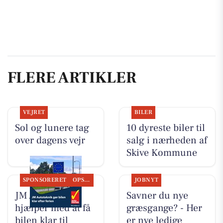
FLERE ARTIKLER
VEJRET
BILER
Sol og lunere tag
10 dyreste biler til
over dagens vejr
salg i nærheden af
Skive Kommune
SPONSORERET
OPSLAGSTAVLEN
JOBNYT
JM Autoteknik
Savner du nye
hjælper med at få
græsgange? - Her
bilen klar til
er nye ledige