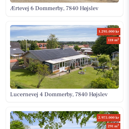
Ærtevej 6 Dommerby, 7840 Højslev
1.295.000 kr
2
118 m
Lucernevej 4 Dommerby, 7840 Højslev
2.975.000 kr
2
291 m