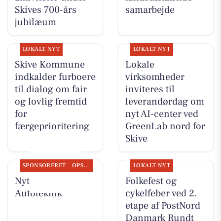
Skives 700-års
samarbejde
jubilæum
LOKALT NYT
LOKALT NYT
Skive Kommune
Lokale
indkalder furboere
virksomheder
til dialog om fair
inviteres til
og lovlig fremtid
leverandørdag om
for
nyt AI-center ved
færgeprioritering
GreenLab nord for
Skive
SPONSORERET
OPSLAGSTAVLEN
LOKALT NYT
Nyt fra JM
Folkefest og
Autoteknik
cykelfeber ved 2.
etape af PostNord
Danmark Rundt