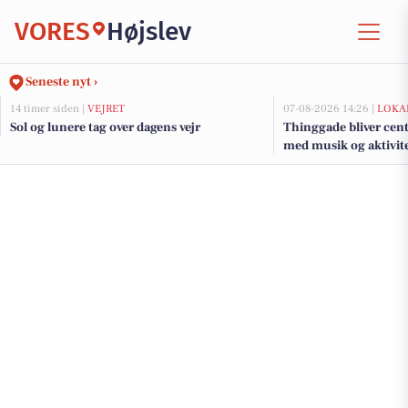
VORES
Højslev
Seneste nyt ›
14 timer siden |
VEJRET
07-08-2026 14:26 |
LOKA
Sol og lunere tag over dagens vejr
Thinggade bliver cen
med musik og aktivite
års jubilæum