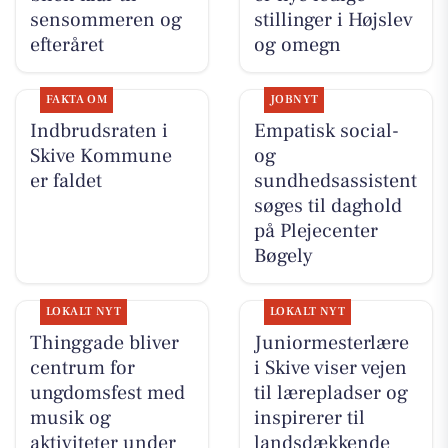
sensommeren og
stillinger i Højslev
efteråret
og omegn
FAKTA OM
JOBNYT
Indbrudsraten i
Empatisk social-
Skive Kommune
og
er faldet
sundhedsassistent
søges til daghold
på Plejecenter
Bøgely
LOKALT NYT
LOKALT NYT
Thinggade bliver
Juniormesterlære
centrum for
i Skive viser vejen
ungdomsfest med
til lærepladser og
musik og
inspirerer til
aktiviteter under
landsdækkende