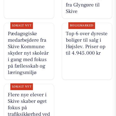
fra Glyngøre til
Skive
LOKALT NYT
BOLIGMARKED
Pædagogiske
Top 6 over dyreste
medarbejdere fra
boliger til salg i
Skive Kommune
Højslev. Priser op
skyder nyt skoleår
til 4.945.000 kr
i gang med fokus
på fællesskab og
læringsmiljø
LOKALT NYT
Flere nye elever i
Skive skaber øget
fokus på
trafiksikkerhed ved