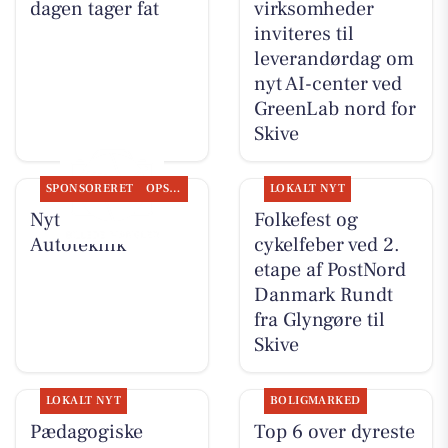
dagen tager fat
virksomheder
inviteres til
leverandørdag om
nyt AI-center ved
GreenLab nord for
Skive
SPONSORERET
OPSLAGSTAVLEN
LOKALT NYT
Nyt fra JM
Folkefest og
Autoteknik
cykelfeber ved 2.
etape af PostNord
Danmark Rundt
fra Glyngøre til
Skive
LOKALT NYT
BOLIGMARKED
Pædagogiske
Top 6 over dyreste