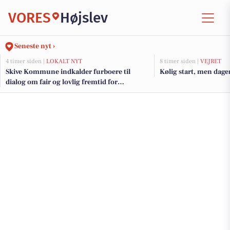
VORES
Højslev
Seneste nyt ›
4 timer siden |
LOKALT NYT
8 timer siden |
VEJRET
Skive Kommune indkalder furboere til
Kølig start, men dagen
dialog om fair og lovlig fremtid for
færgeprioritering