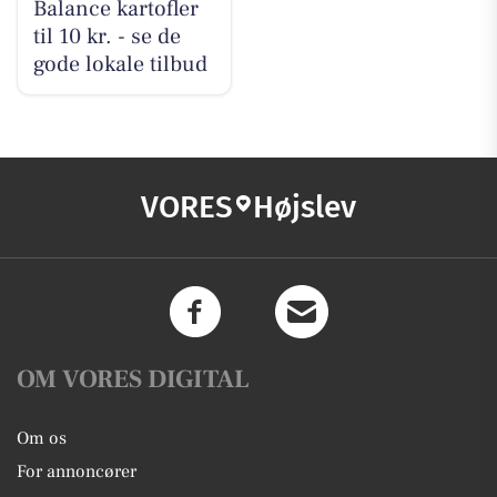
Balance kartofler
til 10 kr. - se de
gode lokale tilbud
VORES
Højslev
OM VORES DIGITAL
Om os
For annoncører