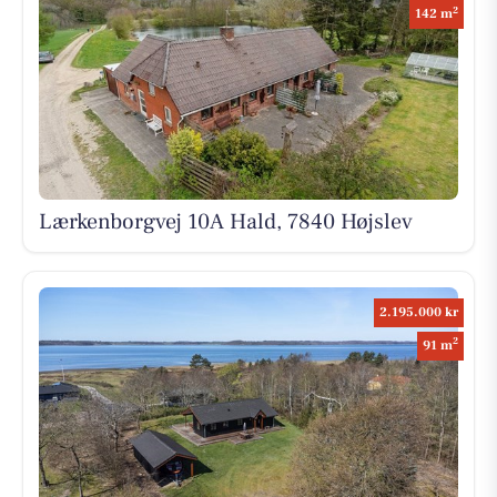
2
142 m
Lærkenborgvej 10A Hald, 7840 Højslev
2.195.000 kr
2
91 m