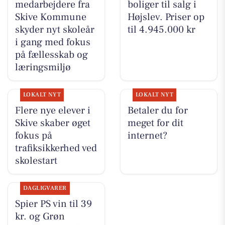
medarbejdere fra
boliger til salg i
Skive Kommune
Højslev. Priser op
skyder nyt skoleår
til 4.945.000 kr
i gang med fokus
på fællesskab og
læringsmiljø
LOKALT NYT
LOKALT NYT
Flere nye elever i
Betaler du for
Skive skaber øget
meget for dit
fokus på
internet?
trafiksikkerhed ved
skolestart
DAGLIGVARER
Spier PS vin til 39
kr. og Grøn