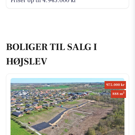
Priser op til 4.945.000 kr
BOLIGER TIL SALG I
HØJSLEV
975.000 kr
2
888 m