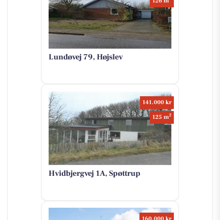
126 m
Lundøvej 79, Højslev
141.000 kr
2
125 m
Hvidbjergvej 1A, Spøttrup
160.000 kr