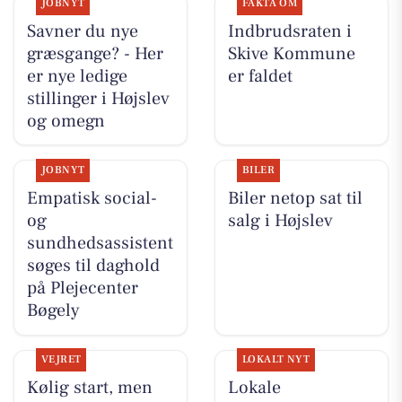
JOBNYT
FAKTA OM
Savner du nye
Indbrudsraten i
græsgange? - Her
Skive Kommune
er nye ledige
er faldet
stillinger i Højslev
og omegn
JOBNYT
BILER
Empatisk social-
Biler netop sat til
og
salg i Højslev
sundhedsassistent
søges til daghold
på Plejecenter
Bøgely
VEJRET
LOKALT NYT
Kølig start, men
Lokale