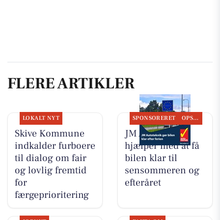
FLERE ARTIKLER
LOKALT NYT
SPONSORERET
OPSLAGSTAVLEN
Skive Kommune
JM Autoteknik
indkalder furboere
hjælper med at få
til dialog om fair
bilen klar til
og lovlig fremtid
sensommeren og
for
efteråret
færgeprioritering