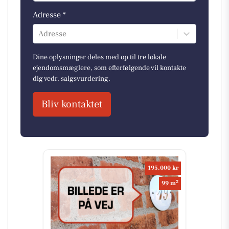
Adresse *
Adresse
Dine oplysninger deles med op til tre lokale
ejendomsmæglere, som efterfølgende vil kontakte
dig vedr. salgsvurdering.
Bliv kontaktet
195.000 kr
2
99 m