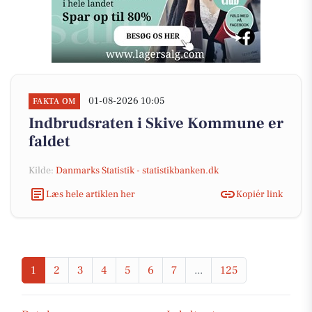
01-08-2026 10:05
FAKTA OM
Indbrudsraten i Skive Kommune er
faldet
Kilde:
Danmarks Statistik - statistikbanken.dk
Læs hele artiklen her
Kopiér link
1
2
3
4
5
6
7
...
125