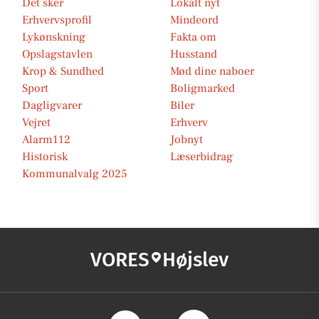
Det sker
Lokalt nyt
Erhvervsprofil
Mindeord
Lykønskning
Fakta om
Opslagstavlen
Husstand
Krop & Sundhed
Mød dine naboer
Sport
Boligmarked
Dagligvarer
Biler
Vejret
Erhverv
Alarm112
Jobnyt
Historisk
Læserbidrag
Kommunalvalg 2025
VORES
Højslev